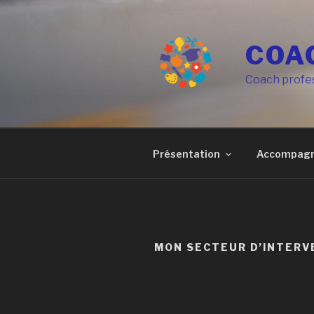
Aller
au
contenu
COA
principal
Coach profes
Présentation
Accompag
MON SECTEUR D’INTERV