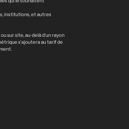
lles qui le souhaitent
s, institutions, et autres
u sur site, au-delà d’un rayon
trique s’ajoutera au tarif de
ment.