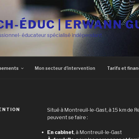
CH-ÉDUC | ERWANN 
sionnel- éducateur spécialisé indépendant
nements
Mon secteur d’intervention
Tarifs et fin
ENTION
Situé à Montreuil-le-Gast, à 15 km de
peuvent se faire :
En cabinet
, à Montreuil-le-Gast