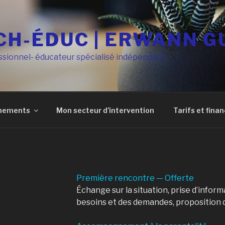
CH-ÉDUC | ERWANN 
sionnel- éducateur spécialisé indépendant
nements
Mon secteur d’intervention
Tarifs et fin
Première rencontre — Offerte
Échange sur la situation, prise d’inform
besoins et des demandes, propositio