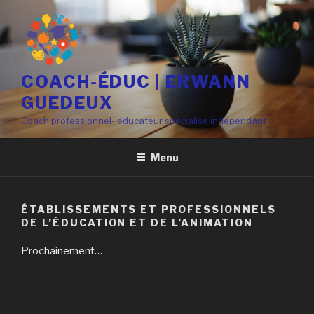
Aller
au
contenu
principal
COACH-ÉDUC | ERWANN
GUEDEUX
Coach professionnel- éducateur spécialisé indépendant
Menu
ÉTABLISSEMENTS ET PROFESSIONNELS
DE L’ÉDUCATION ET DE L’ANIMATION
Prochainement…